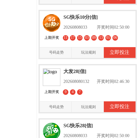
SG快乐10分[信]
20260808033
开奖时间02:50:00
上期开奖
11
17
15
03
09
13
01
06
立即投注
号码走势
玩法规则
大发28[信]
202608080132
开奖时间02:46:30
上期开奖
9
4
7
立即投注
号码走势
玩法规则
SG快乐28[信]
20260808033
开奖时间02:50:00