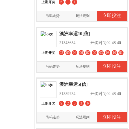
上期开奖
6
1
1
立即投注
号码走势
玩法规则
澳洲幸运10[信]
21348654
开奖时间02:48:40
上期开奖
02
05
04
06
07
09
03
08
10
01
立即投注
号码走势
玩法规则
澳洲幸运5[信]
51339754
开奖时间02:48:40
上期开奖
9
2
6
3
6
立即投注
号码走势
玩法规则