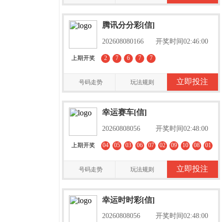
腾讯分分彩[信]
202608080166
开奖时间02:46:00
上期开奖
2
7
6
7
7
立即投注
号码走势
玩法规则
幸运赛车[信]
20260808056
开奖时间02:48:00
上期开奖
04
05
03
06
07
02
09
10
08
01
立即投注
号码走势
玩法规则
幸运时时彩[信]
20260808056
开奖时间02:48:00