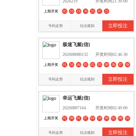
2026219
开奖时间21:30:00
上期开奖
05
10
19
30
35
47
25
立即投注
号码走势
玩法规则
极速飞艇[信]
202608080132
开奖时间02:46:30
上期开奖
01
10
04
05
02
03
09
06
07
08
立即投注
号码走势
玩法规则
幸运飞艇[信]
20260807164
开奖时间02:49:00
上期开奖
05
09
01
07
04
10
08
02
06
03
立即投注
号码走势
玩法规则