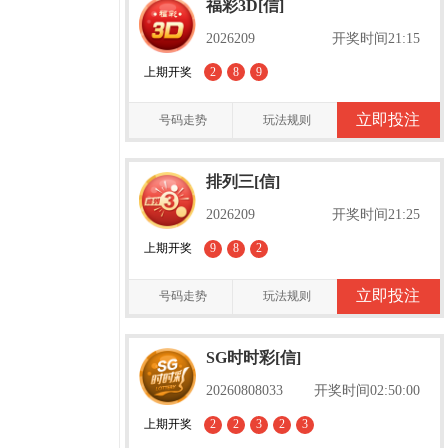
福彩3D[信]
2026209
开奖时间21:15
上期开奖
2
8
9
立即投注
号码走势
玩法规则
排列三[信]
2026209
开奖时间21:25
上期开奖
9
8
2
立即投注
号码走势
玩法规则
SG时时彩[信]
20260808033
开奖时间02:50:00
上期开奖
2
2
3
2
3