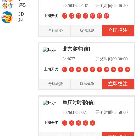
选5
202608080132
开奖时间02:46:30
3D
上期开奖
45
47
26
40
39
15
13
彩
立即投注
号码走势
玩法规则
北京赛车[信]
844627
开奖时间09:30:00
上期开奖
10
05
09
08
04
03
01
02
06
07
立即投注
号码走势
玩法规则
重庆时时彩[信]
20260808007
开奖时间02:50:00
上期开奖
2
3
8
7
7