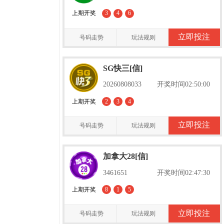
上期开奖
3
4
6
立即投注
号码走势
玩法规则
SG快三[信]
20260808033
开奖时间02:50:00
上期开奖
2
3
4
立即投注
号码走势
玩法规则
加拿大28[信]
3461651
开奖时间02:47:30
上期开奖
8
1
5
立即投注
号码走势
玩法规则